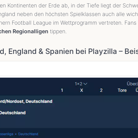
en Kontinenten der Erde ab, in der Tiefe liegt der Sch
England neben den höchsten Spielklassen auch alle wi
uthern Football League im Wettprogramm vertreten. Fan
chen Regionalligen
tippen.
 England & Spanien bei Playzilla – Beisp