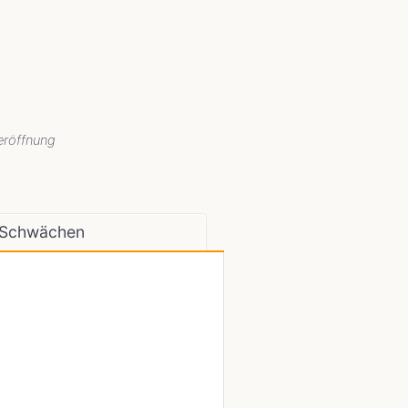
eröffnung
e Schwächen