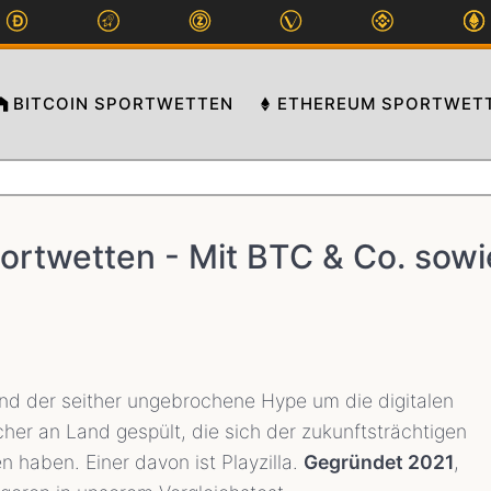
BITCOIN SPORTWETTEN
ETHEREUM SPORTWET
portwetten - Mit BTC & Co. sow
nd der seither ungebrochene Hype um die digitalen
er an Land gespült, die sich der zukunftsträchtigen
 haben. Einer davon ist Playzilla.
Gegründet 2021
,