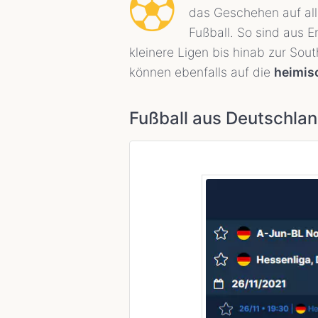
das Geschehen auf all
Fußball. So sind aus 
kleinere Ligen bis hinab zur So
können ebenfalls auf die
heimis
Fußball aus Deutschland,
igen.