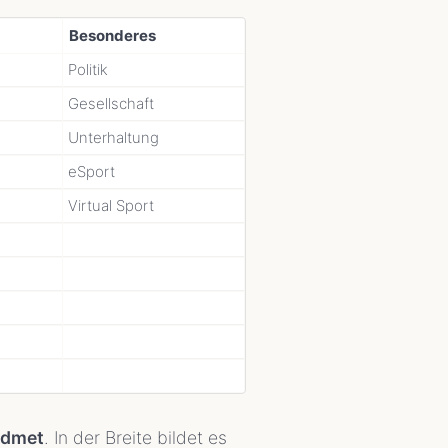
Besonderes
Politik
Gesellschaft
Unterhaltung
eSport
Virtual Sport
idmet
. In der Breite bildet es