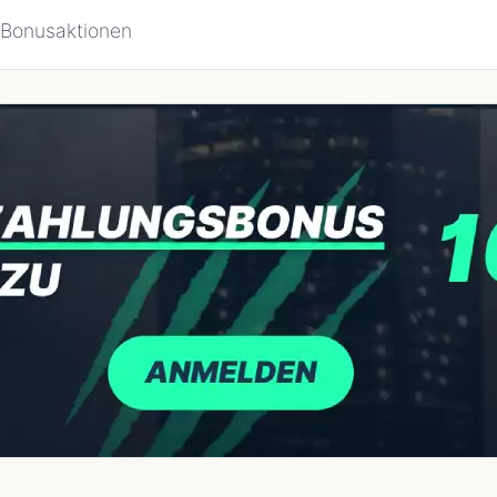
 Bonusaktionen