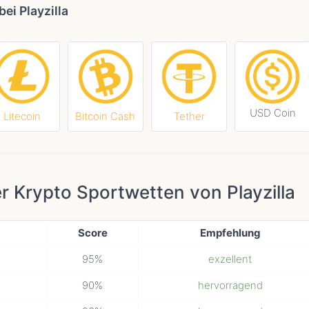
ei Playzilla
USD Coin
Litecoin
Bitcoin Cash
Tether
 Krypto Sportwetten von Playzilla
Score
Empfehlung
95%
exzellent
90%
hervorragend