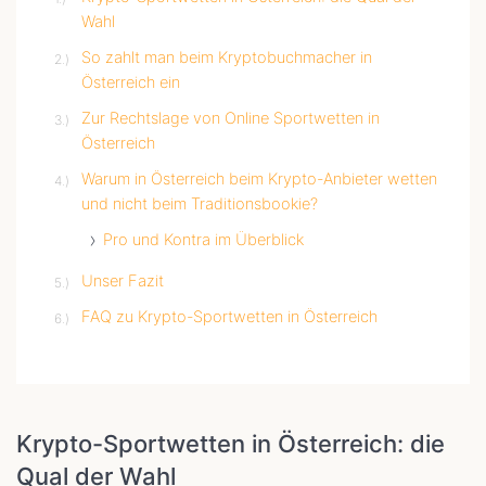
Wahl
So zahlt man beim Kryptobuchmacher in
Österreich ein
Zur Rechtslage von Online Sportwetten in
Österreich
Warum in Österreich beim Krypto-Anbieter wetten
und nicht beim Traditionsbookie?
Pro und Kontra im Überblick
Unser Fazit
FAQ zu Krypto-Sportwetten in Österreich
Krypto-Sportwetten in Österreich: die
Qual der Wahl