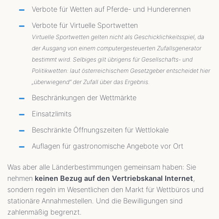
Verbote für Wetten auf Pferde- und Hunderennen
Verbote für Virtuelle Sportwetten
Virtuelle Sportwetten gelten nicht als Geschicklichkeitsspiel, da
der Ausgang von einem computergesteuerten Zufallsgenerator
bestimmt wird. Selbiges gilt übrigens für Gesellschafts- und
Politikwetten: laut österreichischem Gesetzgeber entscheidet hier
„überwiegend“ der Zufall über das Ergebnis.
Beschränkungen der Wettmärkte
Einsatzlimits
Beschränkte Öffnungszeiten für Wettlokale
Auflagen für gastronomische Angebote vor Ort
Was aber alle Länderbestimmungen gemeinsam haben: Sie
nehmen
keinen Bezug auf den Vertriebskanal Internet
,
sondern regeln im Wesentlichen den Markt für Wettbüros und
stationäre Annahmestellen. Und die Bewilligungen sind
zahlenmäßig begrenzt.