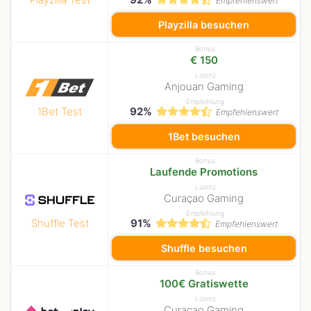
Empfehlenswert
Playzilla besuchen
€ 150
Anjouan Gaming
1Bet Test
92%
Empfehlenswert
1Bet besuchen
Laufende Promotions
Curaçao Gaming
Shuffle Test
91%
Empfehlenswert
Shuffle besuchen
100€ Gratiswette
Curaçao Gaming