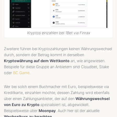
Kryptos einzahlen bei 1Bet via Finrax
Zweitere führen bei Kryptozahlungen keinen Währungswechsel
durch, sondern der Betrag kommt in derselben
Kryptowährung auf dem Wettkonto
an, wie angewiesen.
Beispiele für diese Gruppe an Anbietern sind Cloudbet, Stake
oder
BC.Game
.
Wer bei solch einem Buchmacher mit Euro, beispielsweise via
Kreditkarte, einzahlen möchte, dessen Zahlung wird ebenfalls
über einen Zahlungsanbieter, der auf den
Währungswechsel
von Euro zu Krypto
spezialisiert ist, abgewickelt.
Beispielsweise über
Moonpay
. Auch hier ist der aktuelle
Wechselkurs zu beachten
.