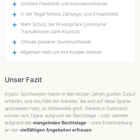
Größere Flexibilität und Innovationsfreude
In der Regel höhere Zahlungs- und Einsatzlimits
Mehr Schutz der Privatsphäre („Anonyme“
Transaktionen dank Kryptos)
Oftmals besserer Quotenschlüssel
Allgemein mehr um ihre Kunden bemüht
Unser Fazit
Krypto-Sportwetten haben in den letzten Jahren großen Zulauf
erfahren, und das Feld der Anbieter, die sich auf diese Sparte
spezialisiert habt, ist mittlerweile groß. Gerade in Österreich
können sich Tipper aufgrund der Rechtslage – oder vielmehr
aufgrund der
mangelnden Rechtslage
– ohne Einschränkung
an den
vielfältigen Angeboten erfreuen
.