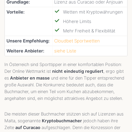
Grundlage:
Lizenz aus Curacao oder Anjouan
Vorteile:
Wetten mit Kryptowährungen
Höhere Limits
Mehr Freiheit & Flexibilität
Unsere Empfehlung:
Cloudbet Sportwetten
Weitere Anbieter:
siehe Liste
In Österreich sind Sporttipper in einer komfortablen Position:
Der Online Wettmarkt ist
nicht eindeutig reguliert
, ergo gibt
es
Anbieter en masse
und eine für den Tipper entsprechend
große Auswahl. Die Konkurrenz bedeutet auch, dass die
Buchmacher, um einen Teil vom Kuchen abzubekommen,
angehalten sind, ein möglichst attraktives Angebot zu stellen.
Die meisten dieser Buchmacher stützen sich auf Lizenzen aus
Malta, sogenannte
Kryptobuchmacher
jedoch haben ihre
Zelte
auf Curacao
aufgeschlagen. Denn die Konzession der