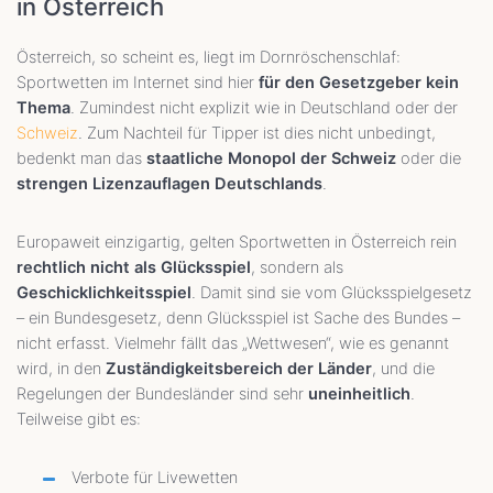
in Österreich
Österreich, so scheint es, liegt im Dornröschenschlaf:
Sportwetten im Internet sind hier
für den Gesetzgeber kein
Thema
. Zumindest nicht explizit wie in Deutschland oder der
Schweiz
. Zum Nachteil für Tipper ist dies nicht unbedingt,
bedenkt man das
staatliche Monopol der Schweiz
oder die
strengen Lizenzauflagen Deutschlands
.
Europaweit einzigartig, gelten Sportwetten in Österreich rein
rechtlich nicht als Glücksspiel
, sondern als
Geschicklichkeitsspiel
. Damit sind sie vom Glücksspielgesetz
– ein Bundesgesetz, denn Glücksspiel ist Sache des Bundes –
nicht erfasst. Vielmehr fällt das „Wettwesen“, wie es genannt
wird, in den
Zuständigkeitsbereich der Länder
, und die
Regelungen der Bundesländer sind sehr
uneinheitlich
.
Teilweise gibt es:
Verbote für Livewetten