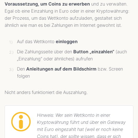
Voraussetzung, um Coins zu erwerben
und zu verwalten.
Egal ob eine Einzahlung in Euro oder in einer Kryptowährung:
der Prozess, um das Wettkonto aufzuladen, gestaltet sich
ähnlich wie man es bei Zahlungen im Internet gewohnt ist.
Auf das Wettkonto
einloggen
Die Zahlungsseite über den
Button „einzahlen“
(auch
„Einzahlung“ oder ähnliches) aufrufen
Den
Anleitungen auf dem Bildschirm
bzw. Screen
folgen
Nicht anders funktioniert die Auszahlung.
Hinweis: Wer sein Wettkonto in einer
Kryptowährung führt und über ein Gateway
mit Euro eingezahlt hat (weil er noch keine
Coins hat), der sollte wissen, dass er sich