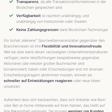
Transparenz
, da alle Transaktionsinformationen in der
Blockchain gespeichert sind
Verfügbarkeit
ist räumlich unabhängig, und
unabhängig von Institutionen oder Staaten
Keine Zahlungsgrenzen
dank Blockchain-Technologie
Ein Vorteil „kleinerer“ Sportwettenveranstalter gegenüber den
Branchenriesen ist ihre
Flexibilität und Innovationsfreude
.
Weil sie über keine derart verzweigten Unternehmensstrukturen
verfügen, keine Verpflichtungen beispielsweise gegenüber
Aktionären (die meisten großen Buchmacher sind
börsennotiert) haben oder Entscheidungen erst mit diversen
Entscheidungsträgern abstimmen müssen, können sie
schneller auf Entwicklungen reagieren
oder neue Ideen
umsetzen.
Außerdem lässt sich beobachten, dass sich Anbieter wie Bwin
oder Bet-at-home mittlerweile auf ihren Namen, das heißt auf
ihre Bekanntheit verlassen. Sie müssen
weniger um Kunden