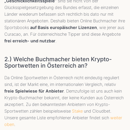
„Geschicklichkeitsspiele“
sind sie nicht von der
Glücksspielgesetzgebung des Bundes erfasst, die einzelnen
Länder wiederum befassen sich rechtlich bis dato nur mit
stationären Angeboten. Deshalb bieten Online Buchmacher ihre
Sportsbooks
auf Basis europäischer Lizenzen
, wie jener aus
Curacao, an. Für österreichische Tipper sind diese Angebote
frei erreich- und nutzbar
.
2.)
Welche Buchmacher bieten Krypto-
Sportwetten in Österreich an?
Da Online Sportwetten in Österreich nicht eindeutig reguliert
sind, ist der Markt eine, im internationalen Vergleich, relativ
freie Spielwiese für Anbieter
. Demzufolge ist uns auch kein
Krypto-Buchmacher bekannt, der keine Kunden aus Österreich
akzeptiert. Zu den bekanntesten Anbietern von Krypto-
Sportwetten zählen beispielsweise
Stake
und Cloudbet.
Unsere gesamte Liste empfohlener Anbieter findet sich
weiter
oben
.