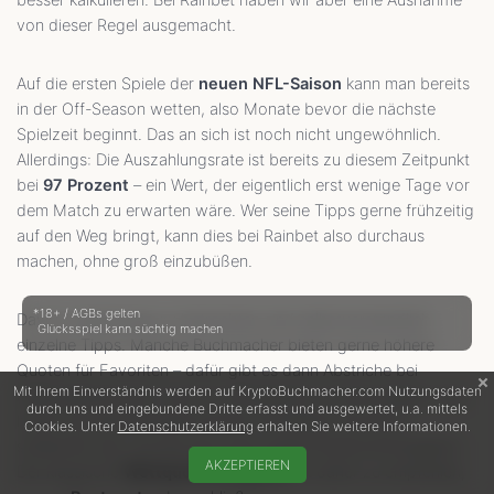
besser kalkulieren. Bei Rainbet haben wir aber eine Ausnahme
von dieser Regel ausgemacht.
Auf die ersten Spiele der
neuen NFL-Saison
kann man bereits
in der Off-Season wetten, also Monate bevor die nächste
Spielzeit beginnt. Das an sich ist noch nicht ungewöhnlich.
Allerdings: Die Auszahlungsrate ist bereits zu diesem Zeitpunkt
bei
97 Prozent
– ein Wert, der eigentlich erst wenige Tage vor
dem Match zu erwarten wäre. Wer seine Tipps gerne frühzeitig
auf den Weg bringt, kann dies bei Rainbet also durchaus
machen, ohne groß einzubüßen.
*18+ / AGBs gelten
Davon unabhängig zu betrachten sind selbstverständlich
Glücksspiel kann süchtig machen
einzelne Tipps. Manche Buchmacher bieten gerne höhere
Quoten für Favoriten – dafür gibt es dann Abstriche bei
Mit Ihrem Einverständnis werden auf KryptoBuchmacher.com Nutzungsdaten
Außenseiterquoten. Dies nur als Beispiel um aufzuzeigen: trotz
durch uns und eingebundene Dritte erfasst und ausgewertet, u.a. mittels
hohen Quotenschlüssels können Einzeltipps durchaus
Cookies. Unter
Datenschutzerklärung
erhalten Sie weitere Informationen.
schlechter sein, als das eine oder andere Konkurrenzangebot.
AKZEPTIEREN
Der klassische
Wettquotenvergleich
ist daher zu empfehlen,