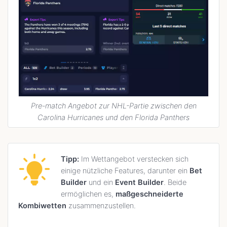
Pre-match Angebot zur NHL-Partie zwischen den
Carolina Hurricanes und den Florida Panthers
Tipp:
Im Wettangebot verstecken sich
einige nützliche Features, darunter ein
Bet
Builder
und ein
Event Builder
. Beide
ermöglichen es,
maßgeschneiderte
Kombiwetten
zusammenzustellen.