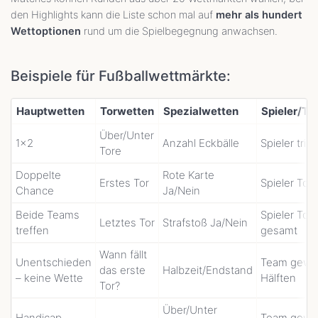
den Highlights kann die Liste schon mal auf
mehr als hundert
Wettoptionen
rund um die Spielbegegnung anwachsen.
Beispiele für Fußballwettmärkte:
Hauptwetten
Torwetten
Spezialwetten
Spieler/T
Über/Unter
1x2
Anzahl Eckbälle
Spieler trifft
Tore
Doppelte
Rote Karte
Erstes Tor
Spieler Tor
Chance
Ja/Nein
Beide Teams
Spieler Tor
Letztes Tor
Strafstoß Ja/Nein
treffen
gesamt
Wann fällt
Unentschieden
Team gewin
das erste
Halbzeit/Endstand
– keine Wette
Hälften
Tor?
Über/Unter
Handicap
Team gewin