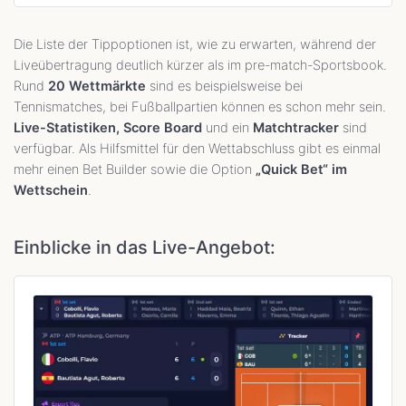
Die Liste der Tippoptionen ist, wie zu erwarten, während der
Liveübertragung deutlich kürzer als im pre-match-Sportsbook.
Rund
20 Wettmärkte
sind es beispielsweise bei
Tennismatches, bei Fußballpartien können es schon mehr sein.
Live-Statistiken, Score Board
und ein
Matchtracker
sind
verfügbar. Als Hilfsmittel für den Wettabschluss gibt es einmal
mehr einen Bet Builder sowie die Option
„Quick Bet“ im
Wettschein
.
Einblicke in das Live-Angebot: