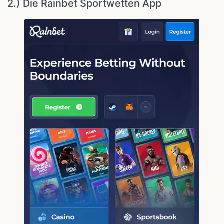
2.) Die Rainbet Sportwetten App