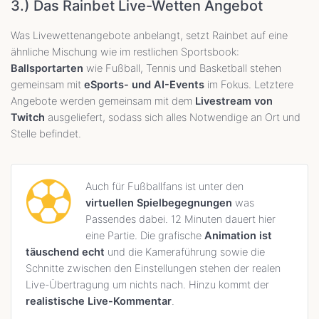
3.) Das Rainbet Live-Wetten Angebot
Was Livewettenangebote anbelangt, setzt Rainbet auf eine
ähnliche Mischung wie im restlichen Sportsbook:
Ballsportarten
wie Fußball, Tennis und Basketball stehen
gemeinsam mit
eSports- und AI-Events
im Fokus. Letztere
Angebote werden gemeinsam mit dem
Livestream von
Twitch
ausgeliefert, sodass sich alles Notwendige an Ort und
Stelle befindet.
Auch für Fußballfans ist unter den
virtuellen Spielbegegnungen
was
Passendes dabei. 12 Minuten dauert hier
eine Partie. Die grafische
Animation ist
täuschend echt
und die Kameraführung sowie die
Schnitte zwischen den Einstellungen stehen der realen
Live-Übertragung um nichts nach. Hinzu kommt der
realistische Live-Kommentar
.