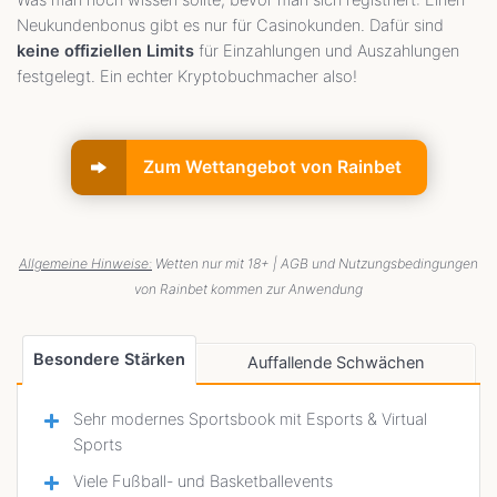
Was man noch wissen sollte, bevor man sich registriert: Einen
Neukundenbonus gibt es nur für Casinokunden. Dafür sind
keine offiziellen Limits
für Einzahlungen und Auszahlungen
festgelegt. Ein echter Kryptobuchmacher also!
Zum Wettangebot von Rainbet
Allgemeine Hinweise:
Wetten nur mit 18+ | AGB und Nutzungsbedingungen
von Rainbet kommen zur Anwendung
Besondere Stärken
Auffallende Schwächen
Sehr modernes Sportsbook mit Esports & Virtual
Sports
Viele Fußball- und Basketballevents