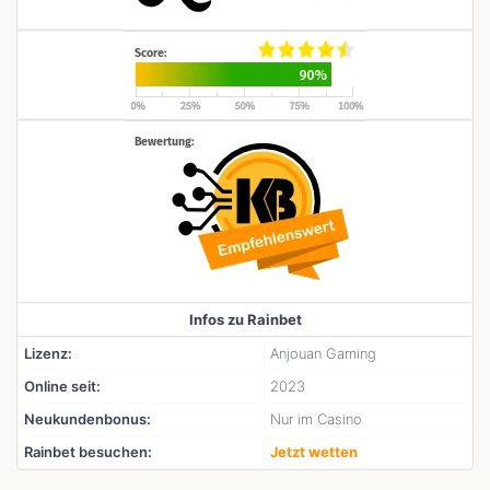
Infos zu Rainbet
Lizenz:
Anjouan Gaming
Online seit:
2023
Neukundenbonus:
Nur im Casino
Rainbet besuchen:
Jetzt wetten