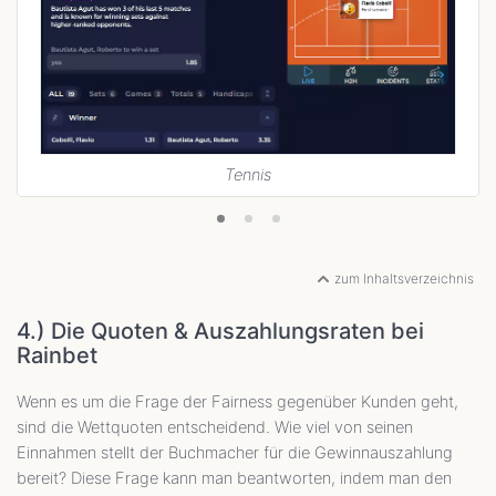
Tennis
zum Inhaltsverzeichnis
4.) Die Quoten & Auszahlungsraten bei
Rainbet
Wenn es um die Frage der Fairness gegenüber Kunden geht,
sind die Wettquoten entscheidend. Wie viel von seinen
Einnahmen stellt der Buchmacher für die Gewinnauszahlung
bereit? Diese Frage kann man beantworten, indem man den