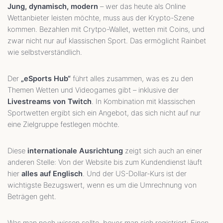
Jung, dynamisch, modern
– wer das heute als Online
Wettanbieter leisten möchte, muss aus der Krypto-Szene
kommen. Bezahlen mit Crytpo-Wallet, wetten mit Coins, und
zwar nicht nur auf klassischen Sport. Das ermöglicht Rainbet
wie selbstverständlich.
Der
„eSports Hub“
führt alles zusammen, was es zu den
Themen Wetten und Videogames gibt – inklusive der
Livestreams von Twitch
. In Kombination mit klassischen
Sportwetten ergibt sich ein Angebot, das sich nicht auf nur
eine Zielgruppe festlegen möchte.
Diese
internationale Ausrichtung
zeigt sich auch an einer
anderen Stelle: Von der Website bis zum Kundendienst läuft
hier
alles auf Englisch
. Und der US-Dollar-Kurs ist der
wichtigste Bezugswert, wenn es um die Umrechnung von
Beträgen geht.