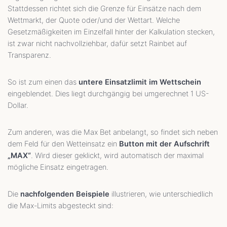
Stattdessen richtet sich die Grenze für Einsätze nach dem
Wettmarkt, der Quote oder/und der Wettart. Welche
Gesetzmäßigkeiten im Einzelfall hinter der Kalkulation stecken,
ist zwar nicht nachvollziehbar, dafür setzt Rainbet auf
Transparenz.
So ist zum einen das
untere Einsatzlimit im Wettschein
eingeblendet. Dies liegt durchgängig bei umgerechnet 1 US-
Dollar.
Zum anderen, was die Max Bet anbelangt, so findet sich neben
dem Feld für den Wetteinsatz ein
Button mit der Aufschrift
„MAX“
. Wird dieser geklickt, wird automatisch der maximal
mögliche Einsatz eingetragen.
Die
nachfolgenden Beispiele
illustrieren, wie unterschiedlich
die Max-Limits abgesteckt sind: