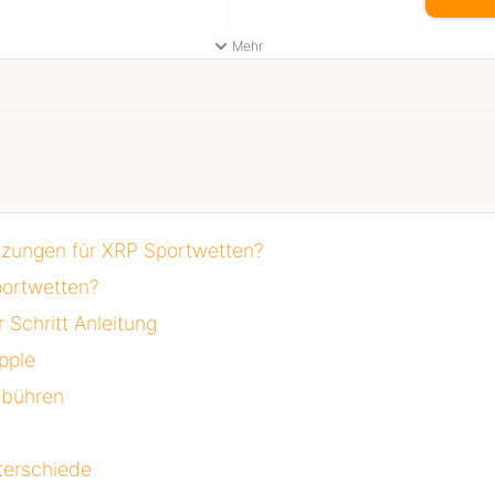
Mehr
etzungen für XRP Sportwetten?
portwetten?
r Schritt Anleitung
pple
ebühren
nterschiede