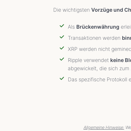
Die wichtigsten
Vorzüge und Ch
Als
Brückenwährung
erle
Transaktionen werden
bin
XRP werden nicht gemine
Ripple verwendet
keine B
abgewickelt, die sich zu
Das spezifische Protokoll 
Allgemeine Hinweise:
Wet