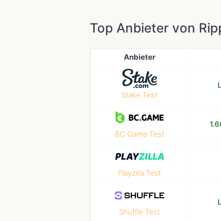
Top Anbieter von Ri
Anbieter
Stake Test
1.6
BC Game Test
Playzilla Test
Shuffle Test