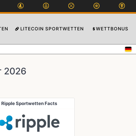
TEN
LITECOIN SPORTWETTEN
WETTBONUS
r 2026
Ripple Sportwetten Facts