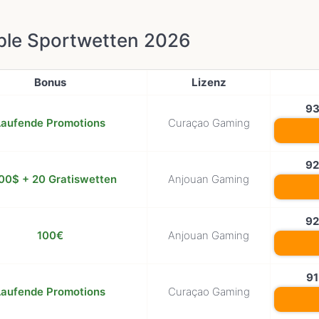
pple Sportwetten 2026
Bonus
Lizenz
9
Laufende Promotions
Curaçao Gaming
9
00$ + 20 Gratiswetten
Anjouan Gaming
9
100€
Anjouan Gaming
9
Laufende Promotions
Curaçao Gaming